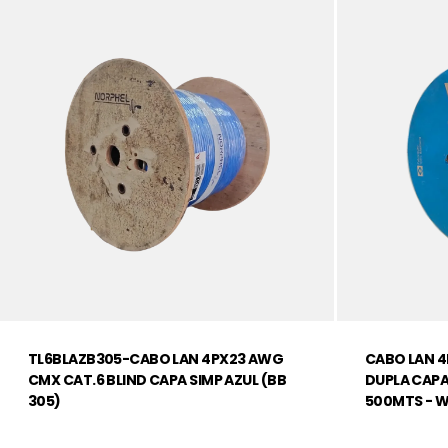
TL6BLAZB305-CABO LAN 4PX23 AWG
CABO LAN 4
CMX CAT.6 BLIND CAPA SIMP AZUL (BB
DUPLA CAPA
305)
500MTS - 