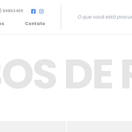
) 99893465
os
Contato
OS DE 