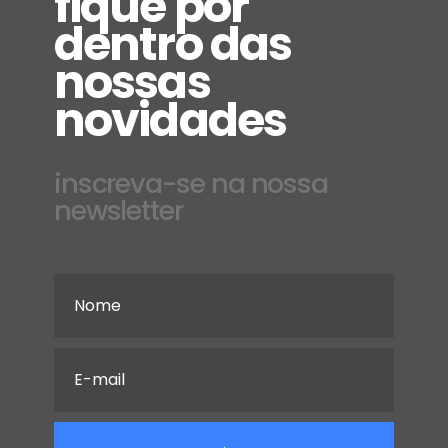
fique por
dentro das
nossas
novidades
inscreva-se na nossa
newsletter