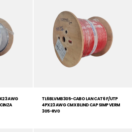
PX23 AWG
TL6BLVMB305-CABO LAN CAT6 F/UTP
 CINZA
4PX23 AWG CMX BLIND CAP SIMP VERM
305-RV0