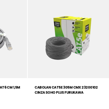
AT6 CM 1,5M
CABOLAN CAT5E 305M CMX 23200102
CINZA SOHO PLUS FURUKAWA