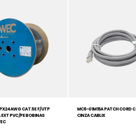
PX24AWG CAT.5E F/UTP
MC6-01M15A PATCH CORD C
 EXT PVC/PE BOBINAS
CINZA CABLIX
WEC